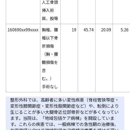
人工骨頭
挿入術
肩、股等
160690xx99xxxx
胸椎、腰
19
45.74
20.09
5.26
椎以下骨
折損傷
（胸・腰
髄損傷を
含
む。）
手術なし
整形外科では、高齢者に多い変性疾患（脊柱管狭窄症・
変形性膝関節症・変形性股関節症など）や、転倒により
生じることが多い大腿骨近位部骨折などが多くなってい
ます。当院は、「地域包括ケア病棟」を開設していま
す。これらの疾患では、一般病棟での急性期の治療後、