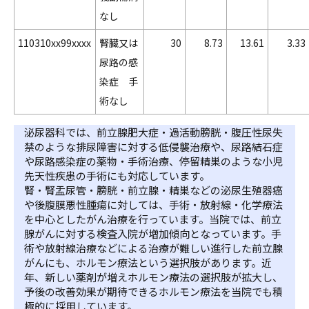
なし
110310xx99xxxx
腎臓又は
30
8.73
13.61
3.33
尿路の感
染症 手
術なし
泌尿器科では、前立腺肥大症・過活動膀胱・腹圧性尿失
禁のような排尿障害に対する低侵襲治療や、尿路結石症
や尿路感染症の薬物・手術治療、停留精巣のような小児
先天性疾患の手術にも対応しています。
腎・腎盂尿管・膀胱・前立腺・精巣などの泌尿生殖器癌
や後腹膜悪性腫瘍に対しては、手術・放射線・化学療法
を中心としたがん治療を行っています。当院では、前立
腺がんに対する検査入院が増加傾向となっています。手
術や放射線治療などによる治療が難しい進行した前立腺
がんにも、ホルモン療法という選択肢があります。近
年、新しい薬剤が増えホルモン療法の選択肢が拡大し、
予後の改善効果が期待できるホルモン療法を当院でも積
極的に採用しています。