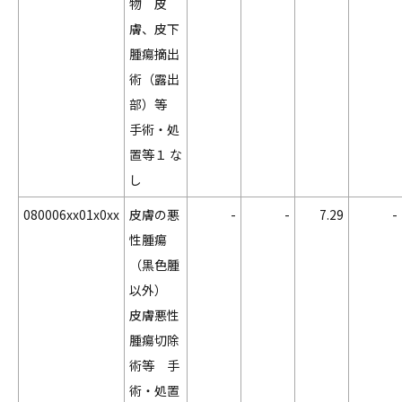
物 皮
膚、皮下
腫瘍摘出
術（露出
部）等
手術・処
置等１ な
し
080006xx01x0xx
皮膚の悪
-
-
7.29
-
性腫瘍
（黒色腫
以外）
皮膚悪性
腫瘍切除
術等 手
術・処置