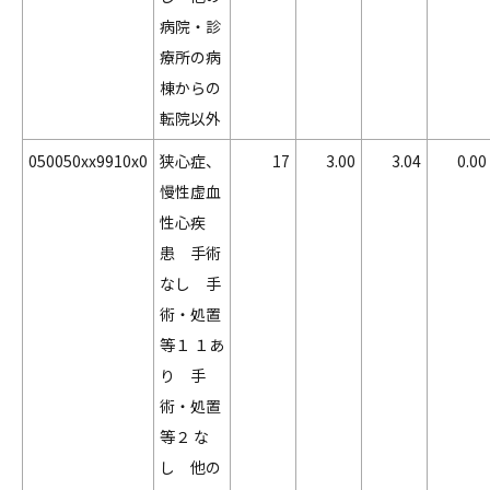
病院・診
療所の病
棟からの
転院以外
050050xx9910x0
狭心症、
17
3.00
3.04
0.00
慢性虚血
性心疾
患 手術
なし 手
術・処置
等１ １あ
り 手
術・処置
等２ な
し 他の