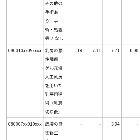
その他の
手術あ
り 手
術・処置
等２ なし
090010xx05xxxx
乳房の悪
18
7.11
7.71
0.00
性腫瘍
ゲル充填
人工乳房
を用いた
乳房再建
術（乳房
切除後）
080007xx010xxx
皮膚の良
-
-
3.94
-
性新生