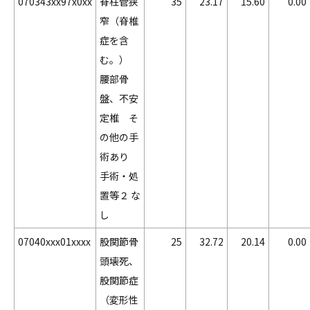
070343xx97x0xx
脊柱管狭
35
23.17
15.60
0.00
窄（脊椎
症を含
む。）
腰部骨
盤、不安
定椎 そ
の他の手
術あり
手術・処
置等２ な
し
07040xxx01xxxx
股関節骨
25
32.72
20.14
0.00
頭壊死、
股関節症
（変形性