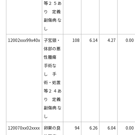
等２ ５あ
り 定義
副傷病 な
し
12002xxx99x40x
子宮頸・
108
6.14
4.27
0.00
体部の悪
性腫瘍
手術な
し 手
術・処置
等２ ４あ
り 定義
副傷病 な
し
120070xx02xxxx
卵巣の良
94
6.26
6.04
0.00