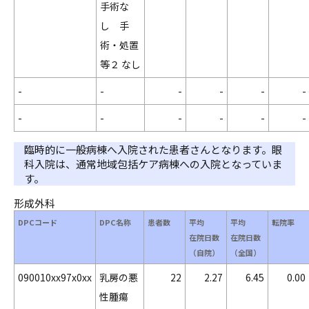
手術な
し 手
術・処置
等２ なし
-
-
-
-
-
-
-
-
-
-
-
-
臨時的に一般病棟へ入院された患者さんとなります。眼
科入院は、通常地域包括ケア病棟への入院となっていま
す。
形成外科
DPCコード
DPC名称
患者数
平均
平均
転院率
在院日数
在院日数
（自院）
（全国）
090010xx97x0xx
乳房の悪
22
2.27
6.45
0.00
性腫瘍