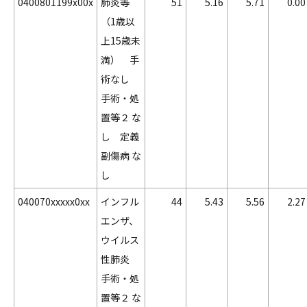
0400801199x00x
肺炎等
51
5.16
5.71
0.00
（1歳以
上15歳未
満） 手
術なし
手術・処
置等２ な
し 定義
副傷病 な
し
040070xxxxx0xx
インフル
44
5.43
5.56
2.27
エンザ、
ウイルス
性肺炎
手術・処
置等２ な