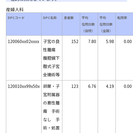
産婦人科
DPCコード
DPC名称
患者数
平均
平均
転院率
在院日数
在院日数
（自院）
（全国）
120060xx02xxxx
子宮の良
152
7.80
5.98
0.00
性腫瘍
腹腔鏡下
腟式子宮
全摘術等
120010xx99x50x
卵巣・子
123
6.76
4.19
0.00
宮附属器
の悪性腫
瘍 手術
なし 手
術・処置