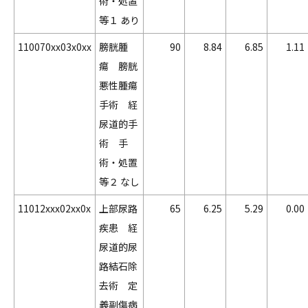
術・処置
等１ あり
110070xx03x0xx
膀胱腫
90
8.84
6.85
1.11
瘍 膀胱
悪性腫瘍
手術 経
尿道的手
術 手
術・処置
等２ なし
11012xxx02xx0x
上部尿路
65
6.25
5.29
0.00
疾患 経
尿道的尿
路結石除
去術 定
義副傷病