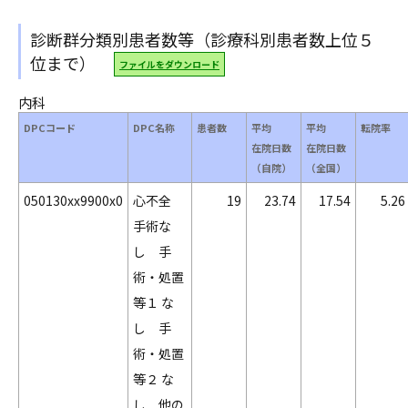
診断群分類別患者数等（診療科別患者数上位５
位まで）
ファイルをダウンロード
内科
DPCコード
DPC名称
患者数
平均
平均
転院率
在院日数
在院日数
（自院）
（全国）
050130xx9900x0
心不全
19
23.74
17.54
5.26
手術な
し 手
術・処置
等１ な
し 手
術・処置
等２ な
し 他の