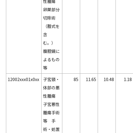
性腫瘍
卵巣部分
切除術
（腟式を
含
む。）
腹腔鏡に
よるもの
等
12002xxx01x0xx
子宮頸・
85
11.65
10.48
1.18
体部の悪
性腫瘍
子宮悪性
腫瘍手術
等 手
術・処置