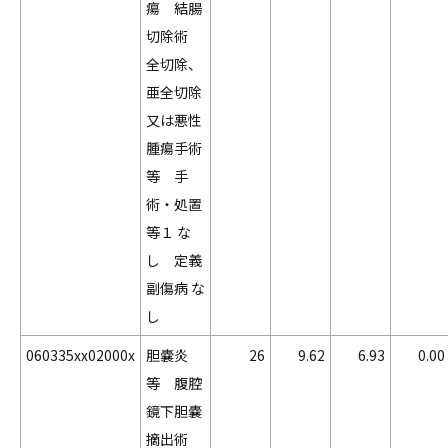
瘍 結腸
切除術
全切除、
亜全切除
又は悪性
腫瘍手術
等 手
術・処置
等１ な
し 定義
副傷病 な
し
060335xx02000x
胆嚢炎
26
9.62
6.93
0.00
等 腹腔
鏡下胆嚢
摘出術