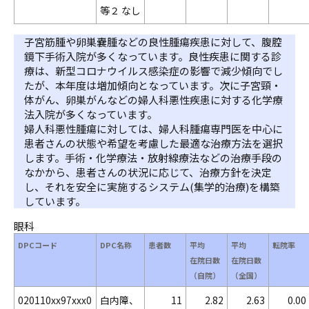
等２ なし
子宮筋腫や卵巣嚢腫などの良性腫瘍疾患に対して、腹腔
鏡下手術入院が多くなっています。良性疾患に関する診
療は、新型コロナウイルス感染症の影響で減少傾向でし
たが、本年度は増加傾向となっています。次に子宮頸・
体がん、卵巣がんなどの婦人科悪性疾患に対する化学療
法入院が多くなっています。
婦人科悪性腫瘍に対しては、婦人科腫瘍専門医を中心に
患者さんの状態や希望を考慮した最適な治療方法を選択
します。手術・化学療法・放射線療法などの治療手段の
なかから、患者さんの状況に応じて、治療方針を決定
し、それを安全に実施するシステム(集学的治療)を構築
しています。
眼科
DPCコード
DPC名称
患者数
平均
平均
転院率
在院日数
在院日数
（自院）
（全国）
020110xx97xxx0
白内障、
11
2.82
2.63
0.00