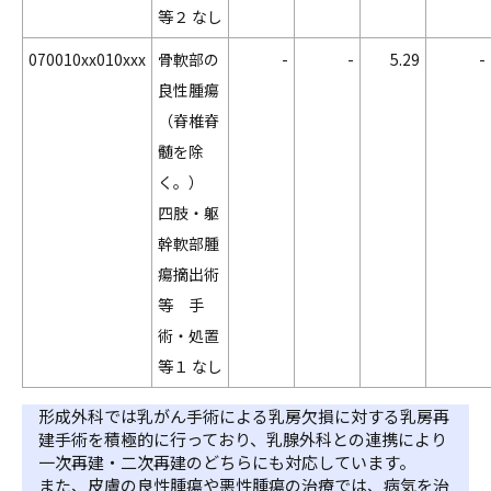
等２ なし
070010xx010xxx
骨軟部の
-
-
5.29
-
良性腫瘍
（脊椎脊
髄を除
く。）
四肢・躯
幹軟部腫
瘍摘出術
等 手
術・処置
等１ なし
形成外科では乳がん手術による乳房欠損に対する乳房再
建手術を積極的に行っており、乳腺外科との連携により
一次再建・二次再建のどちらにも対応しています。
また、皮膚の良性腫瘍や悪性腫瘍の治療では、病気を治