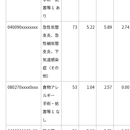
置等１ あ
り
040090xxxxxxxx
急性気管
73
5.22
5.89
2.74
支炎、急
性細気管
支炎、下
気道感染
症（その
他）
080270xxxx0xxx
食物アレ
53
1.04
2.57
0.00
ルギー
手術・処
置等１ な
し