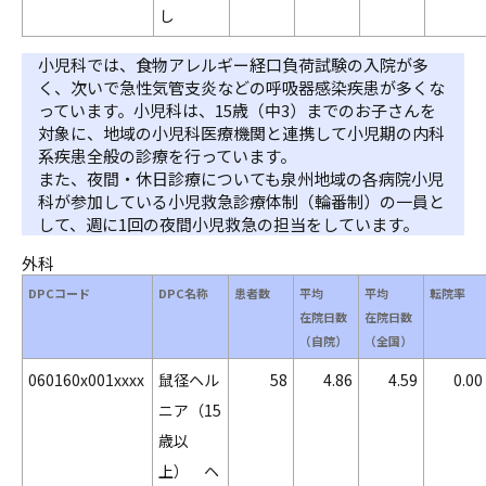
し
小児科では、食物アレルギー経口負荷試験の入院が多
く、次いで急性気管支炎などの呼吸器感染疾患が多くな
っています。小児科は、15歳（中3）までのお子さんを
対象に、地域の小児科医療機関と連携して小児期の内科
系疾患全般の診療を行っています。
また、夜間・休日診療についても泉州地域の各病院小児
科が参加している小児救急診療体制（輪番制）の一員と
して、週に1回の夜間小児救急の担当をしています。
外科
DPCコード
DPC名称
患者数
平均
平均
転院率
在院日数
在院日数
（自院）
（全国）
060160x001xxxx
鼠径ヘル
58
4.86
4.59
0.00
ニア（15
歳以
上） ヘ