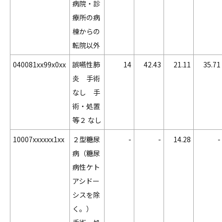
病院・診
療所の病
棟からの
転院以外
040081xx99x0xx
誤嚥性肺
14
42.43
21.11
35.71
炎 手術
なし 手
術・処置
等２ なし
10007xxxxxx1xx
２型糖尿
-
-
14.28
-
病（糖尿
病性ケト
アシドー
シスを除
く。）