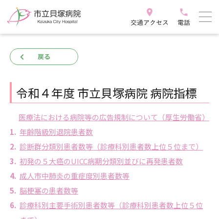
戻る
令和４年度
市立貝塚病院
病院指標
医療法における病院等の広告規制について（厚生労働省）
年齢階級別退院患者数
診断群分類別患者数等（診療科別患者数上位５位まで）
初発の５大癌のUICC病期分類別並びに再発患者数
成人市中肺炎の重症度別患者数等
脳梗塞の患者数等
診療科別主要手術別患者数等（診療科別患者数上位５位