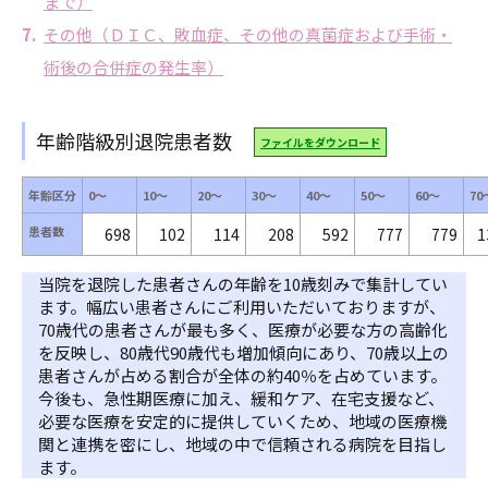
まで）
その他（ＤＩＣ、敗血症、その他の真菌症および手術・
術後の合併症の発生率）
年齢階級別退院患者数
ファイルをダウンロード
年齢区分
0～
10～
20～
30～
40～
50～
60～
70
患者数
698
102
114
208
592
777
779
1
当院を退院した患者さんの年齢を10歳刻みで集計してい
ます。幅広い患者さんにご利用いただいておりますが、
70歳代の患者さんが最も多く、医療が必要な方の高齢化
を反映し、80歳代90歳代も増加傾向にあり、70歳以上の
患者さんが占める割合が全体の約40％を占めています。
今後も、急性期医療に加え、緩和ケア、在宅支援など、
必要な医療を安定的に提供していくため、地域の医療機
関と連携を密にし、地域の中で信頼される病院を目指し
ます。