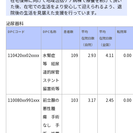
在宅復帰に向けて地域包括ケア病棟で療養を続けて頂い
た後、在宅での生活をより安心して迎えられるよう、退
院後の生活を見据えた支援を行っています。
泌尿器科
DPCコード
DPC名称
患者数
平均
平均
転院率
在院日数
在院日数
（自院）
（全国）
110420xx02xxxx
水腎症
109
2.93
4.11
0.00
等 経尿
道的尿管
ステント
留置術等
110080xx991xxx
前立腺の
103
3.17
2.45
0.00
悪性腫
瘍 手術
なし 手