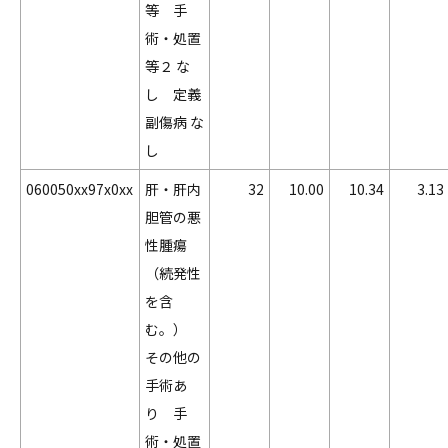
等 手
術・処置
等２ な
し 定義
副傷病 な
し
060050xx97x0xx
肝・肝内
32
10.00
10.34
3.13
胆管の悪
性腫瘍
（続発性
を含
む。）
その他の
手術あ
り 手
術・処置