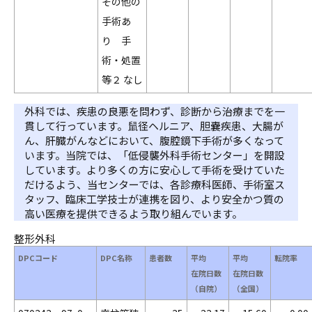
その他の
手術あ
り 手
術・処置
等２ なし
外科では、疾患の良悪を問わず、診断から治療までを一
貫して行っています。鼠径ヘルニア、胆嚢疾患、大腸が
ん、肝臓がんなどにおいて、腹腔鏡下手術が多くなって
います。当院では、「低侵襲外科手術センター」を開設
しています。より多くの方に安心して手術を受けていた
だけるよう、当センターでは、各診療科医師、手術室ス
タッフ、臨床工学技士が連携を図り、より安全かつ質の
高い医療を提供できるよう取り組んでいます。
整形外科
DPCコード
DPC名称
患者数
平均
平均
転院率
在院日数
在院日数
（自院）
（全国）