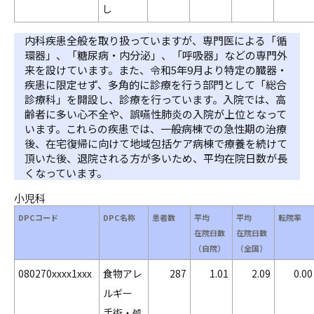
し
内科疾患全般を取り扱っていますが、専門医による「循
環器」、「糖尿病・内分泌」、「呼吸器」などの専門外
来を設けています。また、令和5年9月より特定の臓器・
疾患に限定せず、多角的に診療を行う部門として「総合
診療科」を開設し、診療を行っています。入院では、高
齢者に多い心不全や、誤嚥性肺炎の入院が上位となって
います。これらの疾患では、一般病棟での急性期の治療
後、在宅復帰に向けて地域包括ケア病棟で療養を続けて
頂いた後、退院される方が多いため、平均在院日数が長
くなっています。
小児科
DPCコード
DPC名称
患者数
平均
平均
転院率
在院日数
在院日数
（自院）
（全国）
080270xxxx1xxx
食物アレ
287
1.01
2.09
0.00
ルギー
手術・処