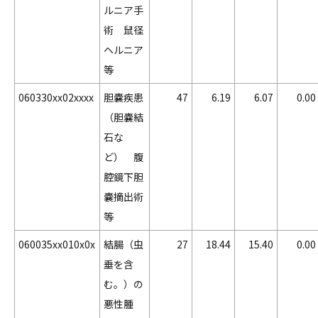
ルニア手
術 鼠径
ヘルニア
等
060330xx02xxxx
胆嚢疾患
47
6.19
6.07
0.00
（胆嚢結
石な
ど） 腹
腔鏡下胆
嚢摘出術
等
060035xx010x0x
結腸（虫
27
18.44
15.40
0.00
垂を含
む。）の
悪性腫