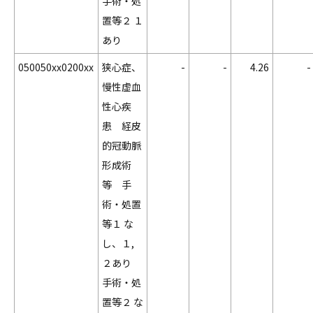
手術・処
置等２ １
あり
050050xx0200xx
狭心症、
-
-
4.26
-
慢性虚血
性心疾
患 経皮
的冠動脈
形成術
等 手
術・処置
等１ な
し、１,
２あり
手術・処
置等２ な