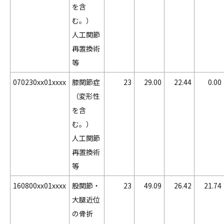
を含
む。）
人工関節
再置換術
等
070230xx01xxxx
膝関節症
23
29.00
22.44
0.00
（変形性
を含
む。）
人工関節
再置換術
等
160800xx01xxxx
股関節・
23
49.09
26.42
21.74
大腿近位
の骨折