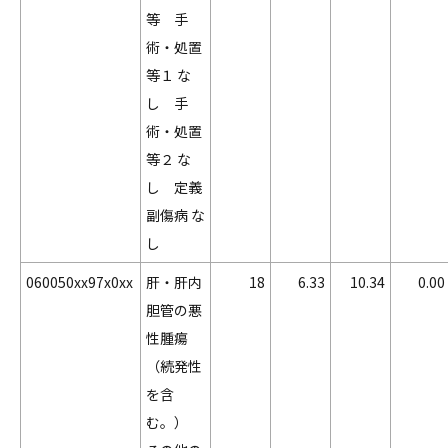
等 手
術・処置
等１ な
し 手
術・処置
等２ な
し 定義
副傷病 な
し
060050xx97x0xx
肝・肝内
18
6.33
10.34
0.00
胆管の悪
性腫瘍
（続発性
を含
む。）