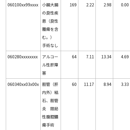
060100xx99xxxx
小腸大腸
169
2.22
2.98
0.00
の良性疾
患（良性
腫瘍を含
む。）
手術なし
060280xxxxxxxx
アルコー
64
7.11
13.34
4.69
ル性肝障
害
060340xx03x00x
胆管（肝
60
11.17
8.94
3.33
内外）結
石、胆管
炎 限局
性腹腔膿
瘍手術