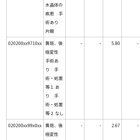
水晶体の
疾患 手
術あり
片眼
020200xx9710xx
黄斑、後
-
-
5.80
-
極変性
手術あ
り 手
術・処置
等１ あ
り 手
術・処置
等２ なし
020200xx99x0xx
黄斑、後
-
-
2.67
-
極変性