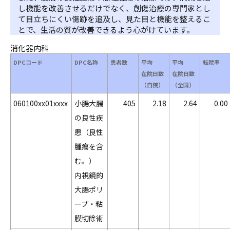
し機能を改善させるだけでなく、創傷治療の専門家とし
て目立ちにくい傷跡を追及し、見た目と機能を整えるこ
とで、生活の質が改善できるよう心がけています。
消化器内科
DPCコード
DPC名称
患者数
平均
平均
転院率
在院日数
在院日数
（自院）
（全国）
060100xx01xxxx
小腸大腸
405
2.18
2.64
0.00
の良性疾
患（良性
腫瘍を含
む。）
内視鏡的
大腸ポリ
ープ・粘
膜切除術